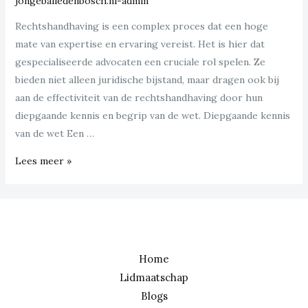
jongebaliedenbosch.nl-admin
Rechtshandhaving is een complex proces dat een hoge
mate van expertise en ervaring vereist. Het is hier dat
gespecialiseerde advocaten een cruciale rol spelen. Ze
bieden niet alleen juridische bijstand, maar dragen ook bij
aan de effectiviteit van de rechtshandhaving door hun
diepgaande kennis en begrip van de wet. Diepgaande kennis
van de wet Een …
Hoe
Lees meer »
gespecialiseerde
advocaten
bijdragen
aan
effectieve
Home
rechtshandhaving
Lidmaatschap
Blogs