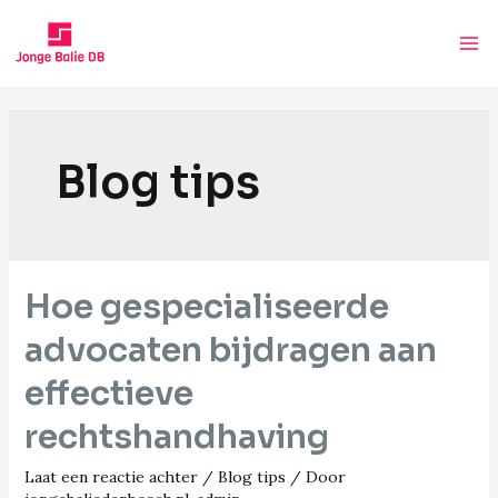
Ga
naar
Ma
de
inhoud
Me
Blog tips
Hoe gespecialiseerde
advocaten bijdragen aan
effectieve
rechtshandhaving
Laat een reactie achter
/
Blog tips
/ Door