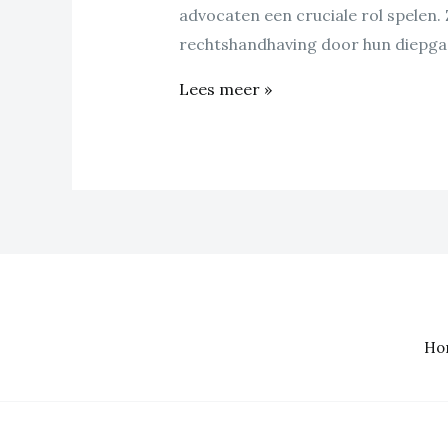
advocaten een cruciale rol spelen. Z
rechtshandhaving door hun diepgaa
Hoe
Lees meer »
gespecialiseerde
advocaten
bijdragen
aan
effectieve
rechtshandhaving
Ho