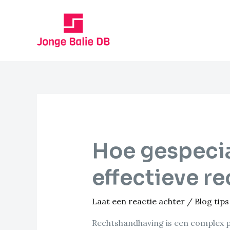
Ga
naar
de
inhoud
Hoe gespecia
effectieve r
Laat een reactie achter
/
Blog tips
Rechtshandhaving is een complex pr